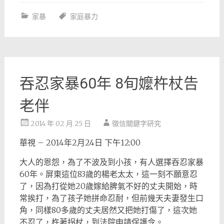
家暴
家庭暴力
吞忍家暴60年 8旬嬤杵杖告
老伴
2014 年 02 月 25 日
徵信關鍵字研究
華視 – 2014年2月24日 下午12:00
大人的恩怨，為了不波及到小孩，有人選擇吞忍家暴
60年。屏東這位83歲的楊老太太，這一刻不願意忍
了，因為打從她20歲嫁給脾氣不好的丈夫開始，時
常挨打，為了孩子她拼命忍耐，但前幾天夫妻發生口
角，同樣80多歲的丈夫居然又把她打傷了，這次她
不忍了，杵著拐杖，到法院申請保護令。