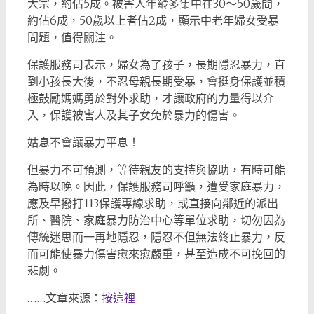
大宗，約佔5成。被害人年齡多集中在30～50歲間，
約佔6成，50歲以上者佔2成，顯示中老年婦女受暴
問題，值得關注。
保護服務司表示，婦女為了孩子，長期隱忍暴力，直
到小孩長大後，不忍母親長期受暴，會挺身保護並積
極鼓勵媽媽勇於對外求助，才讓政府的力量得以介
入，保護被害人及其子女免於暴力的傷害。
姑息不會讓暴力平息！
但暴力不可預測，等待親友的支持與協助，有時可能
為時以晚。因此，保護服務司呼籲，遭受家庭暴力，
應及早撥打113保護專線求助，或直接向鄰近的派出
所、醫院、家庭暴力防治中心等單位求助，切勿因為
傳統迷思而一再地隱忍，隱忍不但無法終止暴力，反
而可能使暴力傷害愈來愈嚴重，甚至造成不可挽回的
悲劇。
……..文章來源：
按這裡