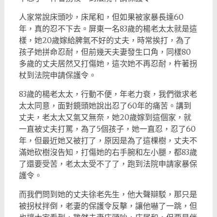
人家常說床頭吵，床尾和，但如果被家暴長達60
年，真的忍不下去。屏東一名83歲的楊老太太就是這
樣，她20歲嫁給脾氣不好的丈夫，時常挨打，為了
孩子她拼命忍耐，但前幾天夫妻發生口角，同樣80
多歲的丈夫居然又打傷她，這次她不再忍耐，杵著拐
杖到法院申請保護令。
83歲的楊老太太，行動不便，年老力衰，我們徵求老
太太同意，面對鏡頭她說出忍了60年的痛苦。講到
丈夫，老太太又氣又無奈，她20歲嫁到這個家，就
一直被丈夫打罵，為了5個孩子，她一直忍，忍了60
年，但最近她又被打了，原因是為了這棵樹，丈夫不
滿她砍樹沒告知，打傷她的右手腕和左小腿，都83歲
了還要受苦，老太太受不了了，跑到法院申請家暴保
護令。
而我們問到她的丈夫徐老先生，他大聲辯駁，那只是
被拐杖拌倒，老妻的保護令反擊，讓他嚇了一跳，但