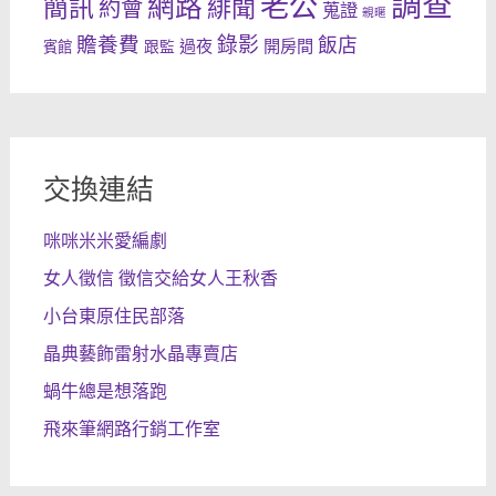
調查
老公
網路
簡訊
緋聞
約會
蒐證
親暱
錄影
贍養費
飯店
過夜
開房間
跟監
賓館
交換連結
咪咪米米愛編劇
女人徵信 徵信交給女人王秋香
小台東原住民部落
晶典藝飾雷射水晶專賣店
蝸牛總是想落跑
飛來筆網路行銷工作室