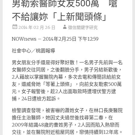
男勒索醫師女友500萬 嗆
不給讓妳「上新聞頭條」
2014 年 02 月 26 日
徵信關鍵字研究
NOWnews – 2014年2月25日 下午12:59
社會中心／桃園報導
男女朋友分手還是得好聚好散！一名男子先前與一名
女醫師交往同居，之後翻臉分手，男子另結新歡後，
2人藉故以掌握醫院內幕，多次去電和傳簡訊給前女
友，還威脅她「等著上頭條」，向前女友勒索500萬
元。女子報警後，趁2人出面取款時遭埋伏警方逮
捕，24日遭檢方起訴。
檢警調查發現，被害嚇的蕭姓女子，在林口長庚醫院
擔任主治醫師，她因丈夫過世後找尋第二春，在
2009年結識48歲的曹姓男子，2人因而陷入熱戀而
交往，並在醫院附近租屋同居，戀情持續到12年底。