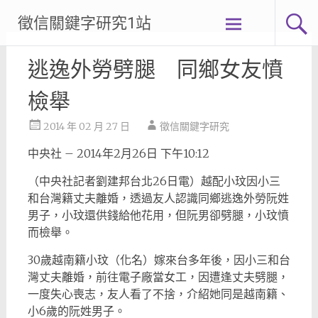
Skip
徵信關鍵字研究1站
to
content
逃逸外勞劈腿 同鄉女友憤
檢舉
2014 年 02 月 27 日
徵信關鍵字研究
中央社 – 2014年2月26日 下午10:12
（中央社記者劉建邦台北26日電）越配小玟因小三
和台灣籍丈夫離婚，透過友人認識同鄉逃逸外勞阮姓
男子，小玟還供錢給他花用，但阮男卻劈腿，小玟憤
而檢舉。
30歲越南籍小玟（化名）嫁來台多年後，因小三和台
灣丈夫離婚，前往電子廠當女工，因遭逢丈夫劈腿，
一度失心喪志，友人看了不捨，介紹她同是越南籍、
小6歲的阮姓男子。