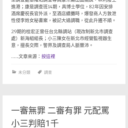
進港；康是調查班14期，具博士學位，82年因安排
酒席慶祝長官外派，至酒店續攤時，爆發商人方敦泄
性侵李姓女秘書案，被記大過調職，從此升遷不順。
29期的桂宏正曾任台北縣調站（現改制新北市調查
處）新海組組長；小三陳女在新北市經營監視器生
意，擅長交際，警界及調查局人脈豐沛。
……..文章來源：
按這裡
未分類
調查
一審無罪 二審有罪 元配罵
小三判賠1千