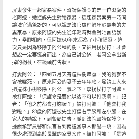
屏東發生一起家暴案件，聲請保護令的是一位83歲的
老阿嬤，她控訴先生對她家暴，這起家暴案第一時間
讓法官滿驚訝的，可以說是法官處理過年齡最老的夫
妻家暴，原來阿嬤的先生從年輕時就會對她言語暴
力，拳腳相向，但阿嬤60年來都為了小孩隱忍，這
次只是因為移除了阿公種的樹，又被用枴杖打，才會
想說一定要挺身而出，為自己討公道！老阿公拿出斷
掉的枴杖，在鏡頭前告狀。
打妻阿公：「四到五月天有這棵樹遮蔭，我的狗就不
會被曬死。」原來阿公的妻子去年年底，雇請工人來
把這株小樹移除，阿公一氣之下，拿拐杖打了阿嬤。
被打阿嬤：「保護令是要他以後不可以打我啊。」記
者：「他之前都會打妳喔？」被打阿嬤：「他會打我
對啦。」83歲的阿嬤被先生打傷右手腕和左小腿，在
家人的勸說下，到警局提告，並到法院聲請保護令，
據說承辦員警和法官看到兩造當事人都嚇一跳，因為
很少處理到高齡長輩的家暴案件。被打阿嬤：「是這