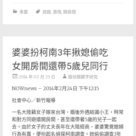
車震
旅館
,
激情
,
開房間
婆婆扮柯南3年揪媳偷吃
女開房間還帶5歲兒同行
2014 年 02 月 25 日
徵信關鍵字研究
NOWnews – 2014年2月24日 下午12:15
社會中心／新竹報導
一名大陸籍女子嫁來台灣，婚後外遇結識小王，時常
和對方同遊還開房間，甚至還帶著5歲的兒子一起
去。由於女子的丈夫長年在大陸經商，婆婆驚覺媳婦
行為有異，便扮起名偵探柯南調查。她偷偷調查3年