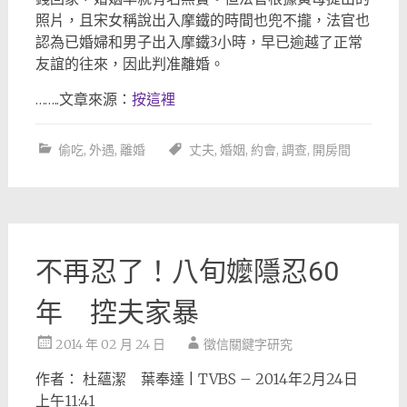
照片，且宋女稱說出入摩鐵的時間也兜不攏，法官也
認為已婚婦和男子出入摩鐵3小時，早已逾越了正常
友誼的往來，因此判准離婚。
……..文章來源：
按這裡
偷吃
,
外遇
,
離婚
丈夫
,
婚姻
,
約會
,
調查
,
開房間
不再忍了！八旬嬤隱忍60
年 控夫家暴
2014 年 02 月 24 日
徵信關鍵字研究
作者： 杜蘊潔 葉奉達 | TVBS – 2014年2月24日
上午11:41