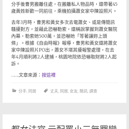
分手後曹男搬離住處，在搬離私人物品時，還帶著45
歲黃姓新歡一同前往，乘機拍攝蕭女家中陳設照片。
去年3月時，曹男和黃女多次去電蕭女、或是傳簡訊
騷擾對方，並藉此恐嚇勒索，還稱說掌握到蕭女醫院
內幕，勒索她500萬，並恐嚇她「等著讓妳上頭
條」。根據《自由時報》報導，曹男和黃女還將蕭女
家中陳設照片PO出，蕭女不堪其擾報警處理，在去
年4月順利將2人逮捕，桃園地院依恐嚇取財將2人起
訴。
……..文章來源：
按這裡
分手
,
同居
丈夫
,
同居
,
女友
,
簡訊
,
調查