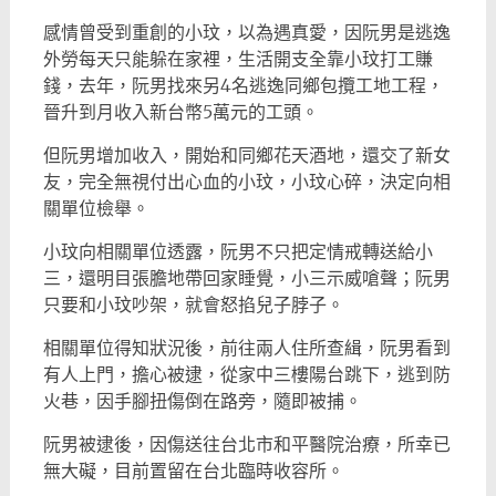
感情曾受到重創的小玟，以為遇真愛，因阮男是逃逸
外勞每天只能躲在家裡，生活開支全靠小玟打工賺
錢，去年，阮男找來另4名逃逸同鄉包攬工地工程，
晉升到月收入新台幣5萬元的工頭。
但阮男增加收入，開始和同鄉花天酒地，還交了新女
友，完全無視付出心血的小玟，小玟心碎，決定向相
關單位檢舉。
小玟向相關單位透露，阮男不只把定情戒轉送給小
三，還明目張膽地帶回家睡覺，小三示威嗆聲；阮男
只要和小玟吵架，就會怒掐兒子脖子。
相關單位得知狀況後，前往兩人住所查緝，阮男看到
有人上門，擔心被逮，從家中三樓陽台跳下，逃到防
火巷，因手腳扭傷倒在路旁，隨即被捕。
阮男被逮後，因傷送往台北市和平醫院治療，所幸已
無大礙，目前置留在台北臨時收容所。