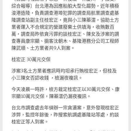
綜合報導〕台北港為因應船舶大型化趨勢，近年積極
浚港造陸，負責調查港埠犯罪的調查局航業調查處基
隆調查站副主任桂宏正，竟與小三陳蓁澐，協助土方
業者運入不合規定的營建廢棄土供填海，收賄數百
萬，調查局昨依貪污罪約談桂宏正、陳女及涉案的調
查專員康宗顯、掮客沈朝木、基隆港務分公司工程師
陳武順、土方業者共9人到案。
桂宏正 30萬元交保
涉案3名土方業者應訊時均坦承行賄桂宏正，但桂及
小三陳女否認收錢 ，檢漏夜複訊。
今天凌晨一時許，檢方裁定桂宏正以30萬元交保、康
宗顯10萬元交保，陳蓁澐仍漏夜複訊。
台北市調查處去年偵辦一宗貪瀆案，意外發現桂宏正
涉弊，監控年餘後，昨搜索航調處基隆站等處，約談
桂宏正等人到案。