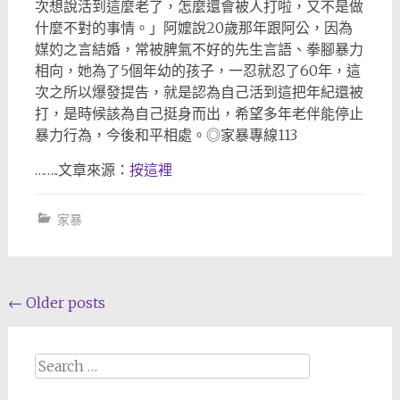
次想說活到這麼老了，怎麼還會被人打啦，又不是做
什麼不對的事情。」阿嬤說20歲那年跟阿公，因為
媒妁之言結婚，常被脾氣不好的先生言語、拳腳暴力
相向，她為了5個年幼的孩子，一忍就忍了60年，這
次之所以爆發提告，就是認為自己活到這把年紀還被
打，是時候該為自己挺身而出，希望多年老伴能停止
暴力行為，今後和平相處。◎家暴專線113
……..文章來源：
按這裡
家暴
Posts
←
Older posts
navigation
Search
for: