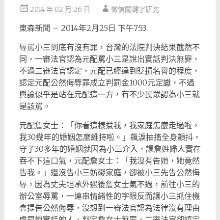
2014 年 02 月 26 日
徵信關鍵字研究
東森新聞 – 2014年2月25日 下午7:53
辱罵小三到底有沒有罪，台灣的法院判決結果截然不
同，一審法官認為元配罵小三是說出實話判決無罪，
不過二審法官認定，元配已經達到貶損名譽的程度，
認定元配公然侮辱罪成立判罰金1000元定讞，不過
輿論似乎是站在元配這一方，有不少民眾認為小三就
是該罵。
元配詹女士：「你看這樣惹我，我家庭怎麼走過啦，
我30幾年的婚姻怎麼維持啦。」飆淚抽搐全身顫抖，
守了30多年的婚姻就因為小三介入，讓詹姓婦人實在
吞不下這口氣，元配詹女士：「我沒有告她，她竟然
告我。」還沒告小三妨礙家庭，卻被小三先告公然侮
辱，因為丈夫坦承外遇後詹女士氣不過，前往小三的
辦公室辱罵，一連串情緒性的字眼反而讓小三抓住機
會提告公然侮辱，沒想到一審法官認為法律沒有理由
處罰說實話的人，判定詹女士無罪，二審法官卻認定