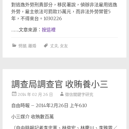
對逃逸外勞刑責部分，移民署說，偵辦非法雇用逃逸
外勞，雇主依法可罰款15萬元，而非法外勞禁管5
年，不得來台。1030226
……..文章來源：
按這裡
劈腿
,
離婚
丈夫
,
女友
調查局調查官 收賄養小三
2014 年 02 月 26 日
徵信關鍵字研究
自由時報 – 2014年2月26日 上午6:10
小三媒介 收賄數百萬
〔自由時報記者李忠憲、林俊宏、林慶川、李雅雯／