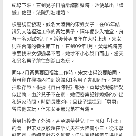
紀錄下來，直到兒子日前訴請離婚時，她便拿出「證
據」佐證，法院判准離婚。
檢警調查發現，該名大陸籍的宋姓女子，在06年結
識到大陸福建工作的黃姓男子，隔年便步入禮堂，育
有一名5歲的兒子。婚後黃男長年在大陸上班，宋女
則在台灣的養生館工作，直到09年1月，黃母臨時有
事要找宋女卻遍尋不著，她才不小心脫口而出，當天
和另名男子前往劍湖山遊玩。
同年2月黃男要回福建工作時，宋女也稱說要陪同，
黃母卻在機場內拍到媳婦和1名男子會和同行，趕緊
拍照存證。根據《自由時報》報導，黃母發現媳婦疑
似出軌，由於兒子不在家，她便密集記錄媳婦的外出
和返家時間，時間長達3年；且孫子還提到「舅舅」
曾帶他去玩，但宋女並無兄弟在台灣。
黃男指控妻子外遇，甚至還帶著兒子一同和「小王」
約會，但宋女反駁還控訴丈夫在大陸養小三，從未拿
錢回家，婚姻早就有名無實。但法官根據黃母提出的