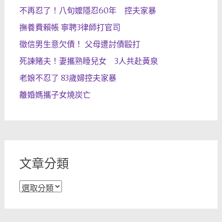
不再忍了！八旬嬤隱忍60年 控夫家暴
撫養費賴帳 寧聘3律師打官司
徵信男生意欠債！ 父母遭討債毆打
死諫賭夫！妻攜熟睡兒女 3人共赴黃泉
老娘不忍了 83歲婦控夫家暴
離婚媽攜子女燒炭亡
文章分類
文
章
分
類