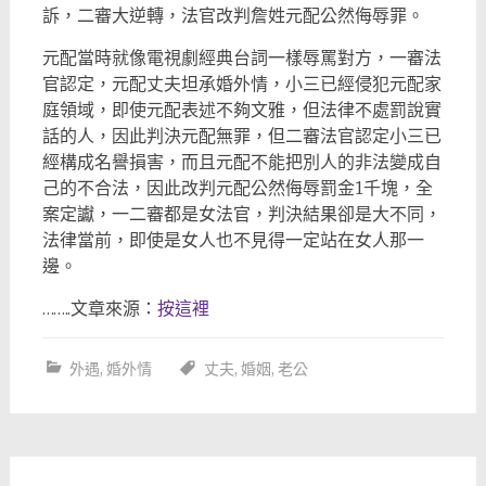
訴，二審大逆轉，法官改判詹姓元配公然侮辱罪。
元配當時就像電視劇經典台詞一樣辱罵對方，一審法
官認定，元配丈夫坦承婚外情，小三已經侵犯元配家
庭領域，即使元配表述不夠文雅，但法律不處罰說實
話的人，因此判決元配無罪，但二審法官認定小三已
經構成名譽損害，而且元配不能把別人的非法變成自
己的不合法，因此改判元配公然侮辱罰金1千塊，全
案定讞，一二審都是女法官，判決結果卻是大不同，
法律當前，即使是女人也不見得一定站在女人那一
邊。
……..文章來源：
按這裡
外遇
,
婚外情
丈夫
,
婚姻
,
老公