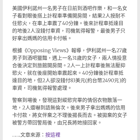
美國伊利諾州一名男子在日前到酒吧作樂，和一名女
子看對眼後搭上計程車準備開房間，結果2人按耐不
住慾火，在車上車震了40分鐘。後來計程車抵達目
的地後2人沒錢付車資，司機氣得報警，最後男子只
好拿出媽媽的信用卡付帳。
根據《Opposing Views》報導，伊利諾州一名27歲
男子到酒吧獵豔，遇上一名31歲的女子，兩人情投意
合後決定到旅館開房間。2人一上計程車後無法壓抑
慾火，就在後座開始車震起來。40分鐘後計程車抵
達目的地，但2人卻沒錢付83美元(約台幣2490元)的
車資，司機氣得報警處理。
警察到場後，發現這對縱慾完畢的情侶衣物散落一
地，2人還嚇到語無倫次。後來男子拿出媽媽的信用
卡付款，將女伴棄之不理後揚長而去。被拋棄的女子
被警方帶回警局後，由兄長將她接回家。
……..文章來源：
按這裡