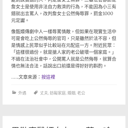
詹女士是使用非法自力救濟的行為，不能因為小三有
錯就出言罵人，改判詹女士公然侮辱罪，罰金1000
元定讞。
像甄嬛傳劇中人一樣辱罵情敵，但如果在現實生活中
可是會吃上公然侮辱的官司，只是雖然於法不容，但
是情感上民眾似乎比較站在元配這一方。附近民眾：
「這樣很過份，就是搶人家的老公破壞一個家庭。」
不過在法治社會中，公開罵人就是公然侮辱，就算合
情也無法合法，話說出口前還是得好好的斟酌。
……..文章來源：
按這裡
外遇
丈夫
,
妨礙家庭
,
婚姻
,
老公