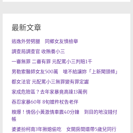
最新文章
逃逸外勞劈腿 同鄉女友憤檢舉
調查局調查官 收賄養小三
一審無罪 二審有罪 元配罵小三判賠1千
男勒索醫師女友500萬 嗆不給讓妳「上新聞頭條」
都女法官 元配罵小三無罪變有罪定讞
家成危險區？去年家暴竟高達13萬例
吞忍家暴60年 8旬嬤杵杖告老伴
糗爆！情侶小黃激情車震40分鐘 到目的地沒錢付
帳
婆婆扮柯南3年揪媳偷吃 女開房間還帶5歲兒同行