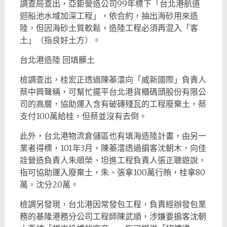
調查局查出，亞鉅營造公司99年標下「台北港航道
迴船池水域加深工程」，依合約，抽出海砂用來造
陸，但因海砂土質軟鬆，造陸工程必須再混入「客
土」（指良好土方）。
台北港造陸 回填髒土
檢調查出，桂宏正透過陳蓁澐向「威新國際」負責人
蔡中興聲稱，可幫忙擺平台北港貨櫃碼頭股份有限公
司的高層，協助運入含有破磚殘瓦的工程廢棄土，蔡
支付100萬給桂，但蔡並沒有去倒。
此外，台北港物流倉儲區也有填海造陸計畫，由另一
業者得標，101年3月，陳蓁澐透過掮客沈朝木，向佳
詮營造負責人朱順榮、坦進工程負責人張正聰遊說，
指可協助運入廢棄土，朱、張拿100萬行賄，桂拿80
萬，沈分20萬。
檢調另發現，台北港因常發包工程，負責經辦發包業
務的基隆港務分公司工程師陳武順，涉嫌要掮客沈朝