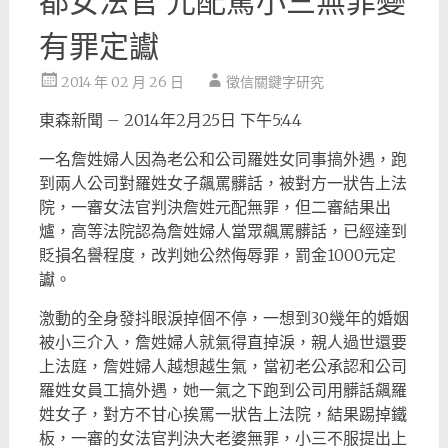
都女法官 元配罵小三無罪變
有罪定讞
2014 年 02 月 26 日
徵信關鍵字研究
東森新聞 – 2014年2月25日 下午5:44
一名詹姓婦人因為老公和公司羅姓女同事搞外遇，跑
到兩人公司對羅姓女子飆罵髒話，被對方一狀告上法
院，一審女法官判決詹姓元配無罪，但二審結果出
爐，高等法院認為詹姓婦人當眾飆罵髒話，已經達到
貶損名譽程度，改判她公然侮辱罪，罰金1000元定
讞。
激動的全身發抖眼淚掉個不停，一想到30幾年的婚姻
被小三介入，詹姓婦人就氣得直掉淚，親人過世還要
上法庭，詹姓婦人越想越生氣，當初老公承認和公司
羅姓女員工搞外遇，她一氣之下跑到公司用髒話飆羅
姓女子，對方不甘心挨罵一狀告上法院，結果踢掉鐵
板，一審的女法官判決大老婆無罪，小三不服提出上