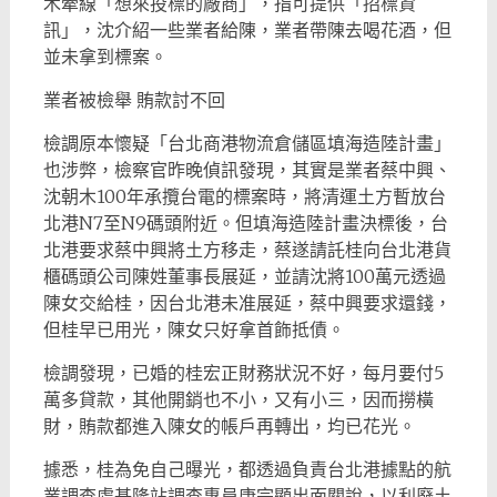
木牽線「想來投標的廠商」，指可提供「招標資
訊」，沈介紹一些業者給陳，業者帶陳去喝花酒，但
並未拿到標案。
業者被檢舉 賄款討不回
檢調原本懷疑「台北商港物流倉儲區填海造陸計畫」
也涉弊，檢察官昨晚偵訊發現，其實是業者蔡中興、
沈朝木100年承攬台電的標案時，將清運土方暫放台
北港N7至N9碼頭附近。但填海造陸計畫決標後，台
北港要求蔡中興將土方移走，蔡遂請託桂向台北港貨
櫃碼頭公司陳姓董事長展延，並請沈將100萬元透過
陳女交給桂，因台北港未准展延，蔡中興要求還錢，
但桂早已用光，陳女只好拿首飾抵債。
檢調發現，已婚的桂宏正財務狀況不好，每月要付5
萬多貸款，其他開銷也不小，又有小三，因而撈橫
財，賄款都進入陳女的帳戶再轉出，均已花光。
據悉，桂為免自己曝光，都透過負責台北港據點的航
業調查處基隆站調查專員康宗顯出面關說，以利廢土