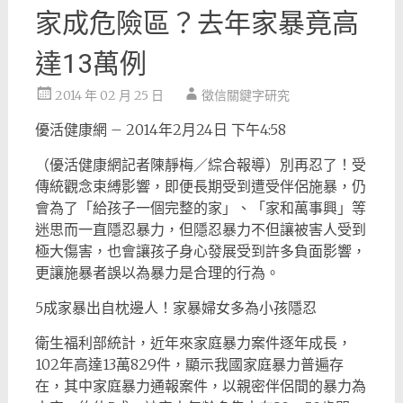
家成危險區？去年家暴竟高
達13萬例
2014 年 02 月 25 日
徵信關鍵字研究
優活健康網 – 2014年2月24日 下午4:58
（優活健康網記者陳靜梅／綜合報導）別再忍了！受
傳統觀念束縛影響，即便長期受到遭受伴侶施暴，仍
會為了「給孩子一個完整的家」、「家和萬事興」等
迷思而一直隱忍暴力，但隱忍暴力不但讓被害人受到
極大傷害，也會讓孩子身心發展受到許多負面影響，
更讓施暴者誤以為暴力是合理的行為。
5成家暴出自枕邊人！家暴婦女多為小孩隱忍
衛生福利部統計，近年來家庭暴力案件逐年成長，
102年高達13萬829件，顯示我國家庭暴力普遍存
在，其中家庭暴力通報案件，以親密伴侶間的暴力為