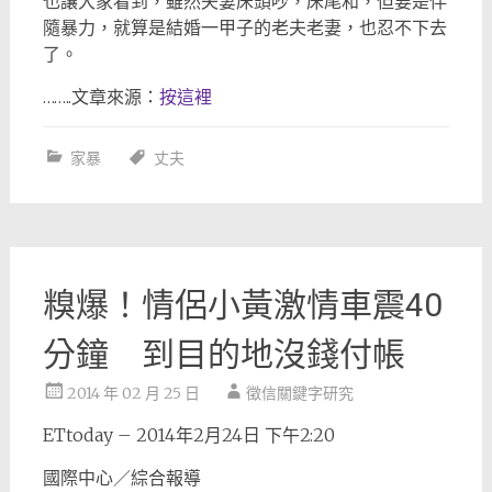
也讓大家看到，雖然夫妻床頭吵，床尾和，但要是伴
隨暴力，就算是結婚一甲子的老夫老妻，也忍不下去
了。
……..文章來源：
按這裡
家暴
丈夫
糗爆！情侶小黃激情車震40
分鐘 到目的地沒錢付帳
2014 年 02 月 25 日
徵信關鍵字研究
ETtoday – 2014年2月24日 下午2:20
國際中心／綜合報導