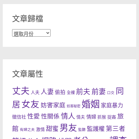
文章歸檔
文
章
歸
檔
文章屬性
丈夫
同
前妻
前夫
人妻
偷拍
人夫
全裸
口交
婚姻
女友
居
妨害家庭
家庭暴力
妨害秘密
情人
性愛
旅
性關係
情婦
徵信社
情夫
捉姦
抓猴
男友
館
甜蜜
第三者
監護權
激情
有婦之夫
監聽